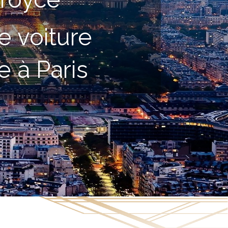
e voiture
e à Paris