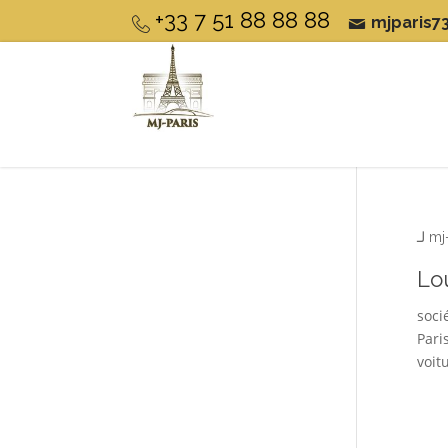
+33 7 51 88 88 88
mjparis7
لـ
mj
Lo
soci
Pari
voit